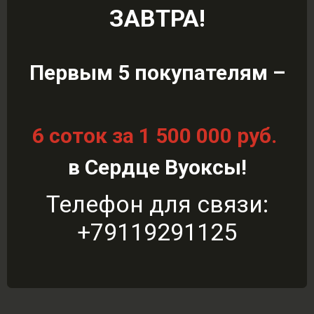
ЗАВТРА!
Зачем вам смотреть панораму?
Хорошо видно участки и как выглядит
Первым 5 покупателям –
поселок на самом деле (съемка август 2022);
Наглядно изображена инфраструктура
поселка
внутри и вокруг;
6 соток за 1 500 000 руб.
Можно забронировать конкретный участок,
заполнив контактные данные.
в Сердце Вуоксы!
Перейти
Телефон для связи:
+79119291125